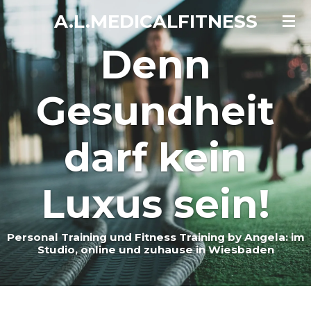
Zum
A.L.MEDICALFITNESS
Hauptinhalt
Denn
springen
Gesundheit
darf kein
Luxus sein!
Personal Training und Fitness Training by Angela: im
Studio, online und zuhause in Wiesbaden