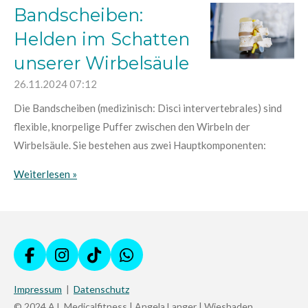
Bandscheiben:
Helden im Schatten
unserer Wirbelsäule
26.11.2024
07:12
Die Bandscheiben (medizinisch: Disci intervertebrales) sind
flexible, knorpelige Puffer zwischen den Wirbeln der
Wirbelsäule. Sie bestehen aus zwei Hauptkomponenten:
Weiterlesen »
F
I
T
W
a
n
i
h
Impressum
|
Datenschutz
c
s
k
a
e
t
T
t
© 2024 A.L.Medicalfitness | Angela Langer | Wiesbaden