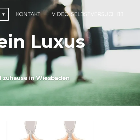
G
KONTAKT
VIDEO: SELBSTVERSUCH ☝🏽
ein Luxus
nd zuhause in Wiesbaden