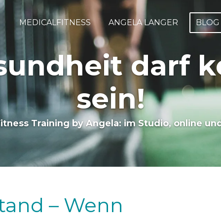
MEDICALFITNESS
ANGELA LANGER
BLO
undheit darf k
sein!
Fitness Training by Angela: im Studio, online u
stand – Wenn