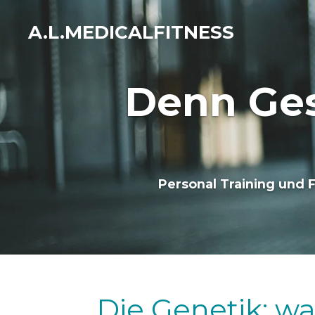
Zum
A.L.MEDICALFITNESS
Hauptinhalt
springen
Denn Ges
Personal Training und 
Die Genetik: wa