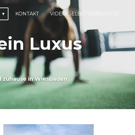
G
KONTAKT
VIDEO: SELBSTVERSUCH ☝🏽
ein Luxus
nd zuhause in Wiesbaden