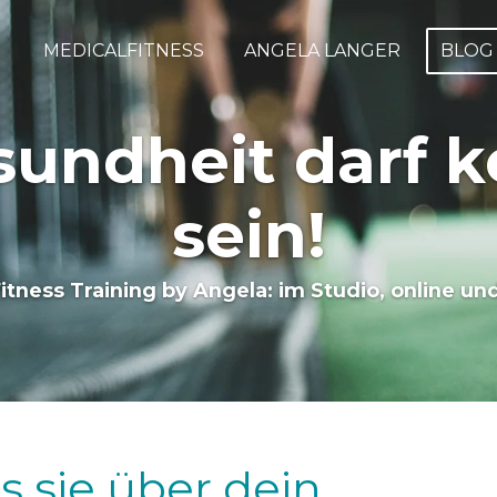
MEDICALFITNESS
ANGELA LANGER
BLO
undheit darf k
sein!
Fitness Training by Angela: im Studio, online u
s sie über dein